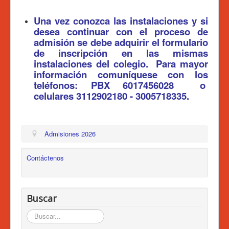
Admisiones 2026
Una vez conozca las instalaciones y si
Circulares
desea continuar con el proceso de
admisión se debe adquirir el formulario
Ingreso a Santillana
de inscripción en las mismas
Actividades
instalaciones del colegio. Para mayor
información comuníquese con los
Tratamiento de Datos
teléfonos: PBX 6017456028 o
celulares
3112902180 - 3005718335.
Admisiones 2026
Contáctenos
Buscar
Buscar...