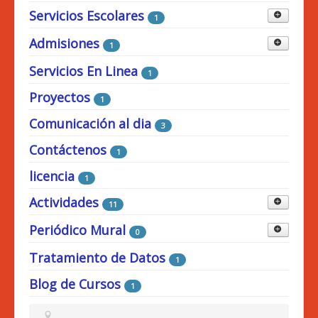
Admisiones 2026
Servicios Escolares
1
Circulares
Transporte
Admisiones
1
1
Ingreso a Santillana
Admisiones 2025
Servicios En Linea
1
1
Actividades
Proyectos
1
Tratamiento de Datos
Comunicación al dia
3
Contáctenos
1
licencia
1
Actividades
11
Periódico Mural
0
Grado Décimo
Tratamiento de Datos
1
1
Grado Noveno
Blog de Cursos
1
1
Grado Cuarto
1