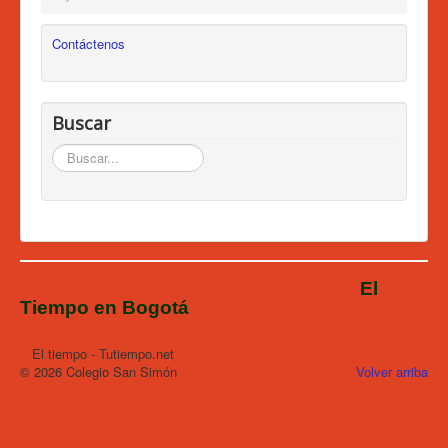
Grado Octavo
1
Contáctenos
Grado Tercero
1
Grado Segundo
1
Buscar
Grado Séptimo
1
Buscar...
El
Tiempo en Bogotá
El tiempo - Tutiempo.net
© 2026 Colegio San Simón
Volver arriba