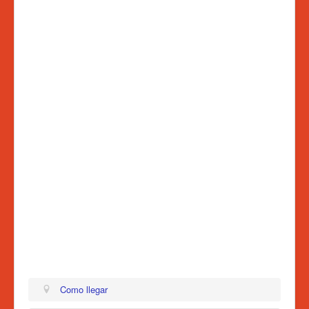
Admisiones 2026
Circulares
Ingreso a Santillana
Actividades
Tratamiento de Datos
Como llegar