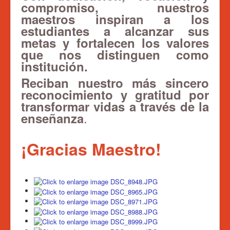
compromiso, nuestros
Admisiones 2026
maestros inspiran a los
Circulares
estudiantes a alcanzar sus
metas y fortalecen los valores
Ingreso a Santillana
que nos distinguen como
Actividades
institución.
Tratamiento de Datos
Reciban nuestro más sincero
reconocimiento y gratitud por
transformar vidas a través de la
.
enseñanza
¡Gracias Maestro!